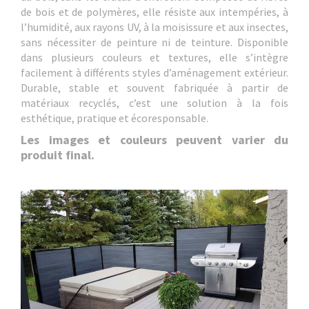
de bois et de polymères, elle résiste aux intempéries, à
l’humidité, aux rayons UV, à la moisissure et aux insectes,
sans nécessiter de peinture ni de teinture. Disponible
dans plusieurs couleurs et textures, elle s’intègre
facilement à différents styles d’aménagement extérieur.
Durable, stable et souvent fabriquée à partir de
matériaux recyclés, c’est une solution à la fois
esthétique, pratique et écoresponsable.
Les images et couleurs peuvent varier du
produit final.